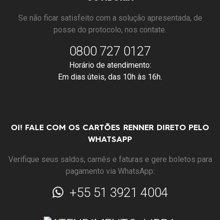
Se não ficar satisfeito com a solução apresentada, de
posse do protocolo, nos contate.
0800 727 0127
Horário de atendimento:
Em dias úteis, das 10h às 16h.
OI! FALE COM OS CARTÕES RENNER DIRETO PELO
WHATSAPP
Verifique seus saldos, carnês e faturas e gere boletos para
pagamento via WhatsApp:
+55 51 3921 4004