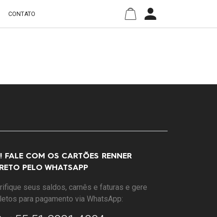
O
CONTATO
I! FALE COM OS CARTÕES RENNER
IRETO PELO WHATSAPP
rifique seus saldos, carnês e faturas e gere
letos para pagamento via WhatsApp: