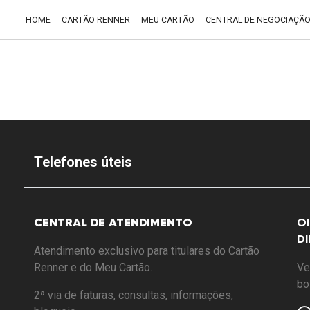
HOME
CARTÃO RENNER
MEU CARTÃO
CENTRAL DE NEGOCIAÇÃ
Telefones úteis
CENTRAL DE ATENDIMENTO
O
D
Atendimento exclusivo para titulares do Cartão
Renner e do Meu Cartão.
Ve
bo
2ª via de faturas, consultas, informações,