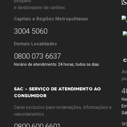
bloqueio
e desbloqueio de cartões.
Capitais e Regiões Metropolitanas
3004 5060
Demais Localidades
0800 073 6637
C
Horário de atendimento: 24 horas, todos os dias.
At
pe
4
SAC - SERVIÇO DE ATENDIMENTO AO
CONSUMIDOR
Ho
Em
Canal exclusivo para reclamações, informações e
Sá
cancelamentos.
Wh
0800 600 6601